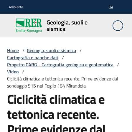
Vai al contenuto
Vai alla navigazione
Vai al footer
Ambiente
ITA
Geologia,
Geologia, suoli e
suoli e
sismica
sismica
Home
/
Geologia, suoli e sismica
/
Cartografia e banche dati
/
Geologia
Progetto CARG - Cartografia geologica e geotematica
/
Video
/
Ciclicità climatica e tettonica recente. Prime evidenze dal
Suoli
sondaggio S15 nel Foglio 184 Mirandola
Ciclicità climatica e
Sismica
tettonica recente.
Prime evidenze dal
Cartografia