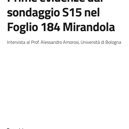
e
sondaggio S15 nel
banche
dati
Foglio 184 Mirandola
Intervista al Prof. Alessandro Amorosi, Università di Bologna
Divulgazione
Seguici
su