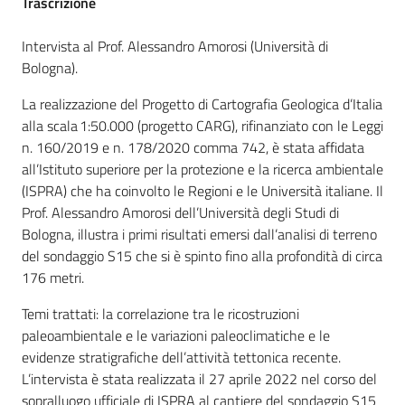
Trascrizione
Intervista al Prof. Alessandro Amorosi (Università di
Bologna).
Ambiente
La realizzazione del Progetto di Cartografia Geologica d’Italia
alla scala
1:50
.000 (progetto CARG), rifinanziato con le Leggi
Argomenti
n. 160/2019 e n. 178/2020 comma 742, è stata affidata
all’Istituto superiore per la protezione e la ricerca ambientale
Novità
(ISPRA) che ha coinvolto le Regioni e le Università italiane. Il
Prof. Alessandro Amorosi dell’Università degli Studi di
Servizi
Bologna, illustra i primi risultati emersi dall’analisi di terreno
del sondaggio S15 che si è spinto fino alla profondità di circa
Leggi Atti Bandi
176 metri.
Temi trattati: la correlazione tra le ricostruzioni
paleoambientale e le variazioni paleoclimatiche e le
Piani Programmi
evidenze stratigrafiche dell’attività tettonica recente.
Progetti
L’intervista è stata realizzata il 27 aprile 2022 nel corso del
sopralluogo ufficiale di ISPRA al cantiere del sondaggio S15