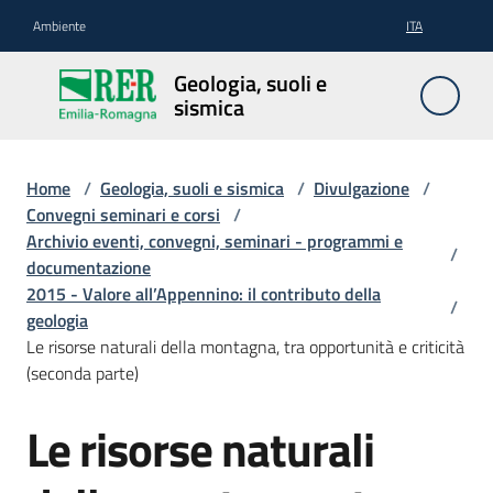
Vai al contenuto
Vai alla navigazione
Vai al footer
Ambiente
ITA
Geologia,
Geologia, suoli e
suoli e
sismica
sismica
Home
/
Geologia, suoli e sismica
/
Divulgazione
/
Convegni seminari e corsi
/
Geologia
Archivio eventi, convegni, seminari - programmi e
/
documentazione
2015 - Valore all’Appennino: il contributo della
/
Suoli
geologia
Le risorse naturali della montagna, tra opportunità e criticità
(seconda parte)
Sismica
Le risorse naturali
Cartografia