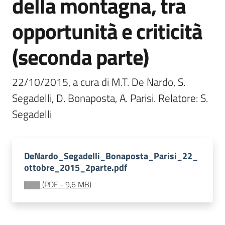
della montagna, tra
e
opportunità e criticità
banche
dati
(seconda parte)
Divulgazione
22/10/2015, a cura di M.T. De Nardo, S. 
Segadelli, D. Bonaposta, A. Parisi. Relatore: S. 
Segadelli
Seguici
su
DeNardo_Segadelli_Bonaposta_Parisi_22_
ottobre_2015_2parte.pdf
(
PDF
-
9,6 MB
)