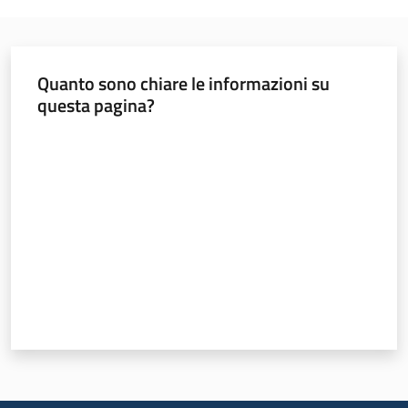
Ambiente
Quanto sono chiare le informazioni su
questa pagina?
Argomenti
Valuta da 1 a 5 stelle
Novità
Servizi
Leggi Atti Bandi
Piani Programmi
Progetti