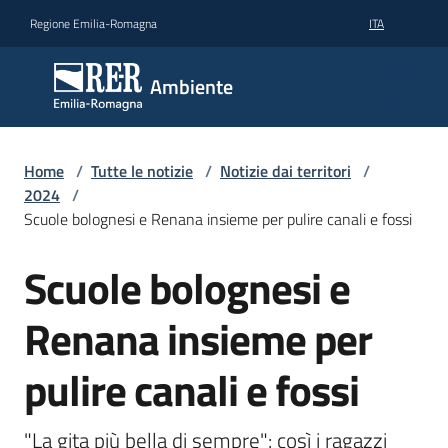
Vai al contenuto
Vai alla navigazione
Vai al footer
Regione Emilia-Romagna
ITA
Ambiente
Ambiente
Argomenti
Home
/
Tutte le notizie
/
Notizie dai territori
/
2024
/
Scuole bolognesi e Renana insieme per pulire canali e fossi
Novità
Scuole bolognesi e
Salta al contenuto
Servizi
Renana insieme per
Leggi
pulire canali e fossi
Atti
Bandi
"La gita più bella di sempre": così i ragazzi 