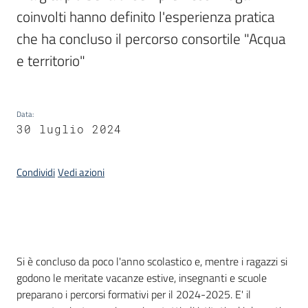
coinvolti hanno definito l'esperienza pratica  
Piani
Programmi
che ha concluso il percorso consortile "Acqua 
Progetti
e territorio"
Seguici
Data
:
su
30 luglio 2024
Condividi
Vedi azioni
Introduzione
Si è concluso da poco l'anno scolastico e, mentre i ragazzi si
godono le meritate vacanze estive, insegnanti e scuole
preparano i percorsi formativi per il 2024-2025. E' il