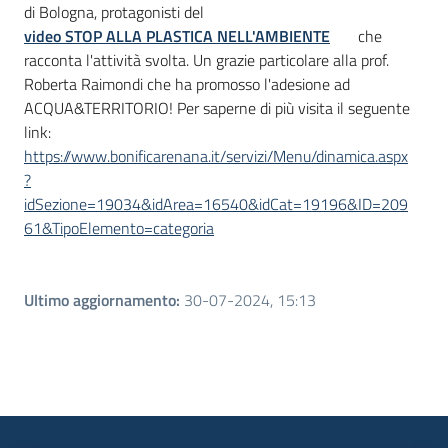
di Bologna, protagonisti del
video STOP ALLA PLASTICA NELL'AMBIENTE
che
racconta l'attività svolta. Un grazie particolare alla prof.
Roberta Raimondi che ha promosso l'adesione ad
ACQUA&TERRITORIO! Per saperne di più visita il seguente
link:
https://www.bonificarenana.it/servizi/Menu/dinamica.aspx
?
idSezione=19034&idArea=16540&idCat=19196&ID=209
61&TipoElemento=categoria
Ultimo aggiornamento
:
30-07-2024, 15:13