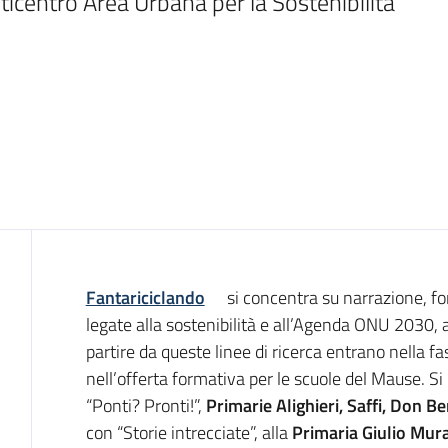
ticentro Area Urbana per la Sostenibilità 
Introduzione
Fantariciclando
si concentra su narrazione, f
legate alla sostenibilità e all’Agenda ONU 2030,
partire da queste linee di ricerca entrano nella fa
nell’offerta formativa per le scuole del Mause. Si p
“Ponti? Pronti!”,
Primarie Alighieri, Saffi, Don Be
con “Storie intrecciate”, alla
Primaria Giulio Mura