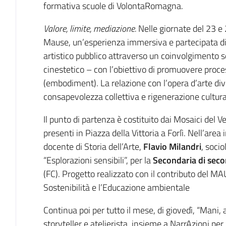
formativa scuole di VolontaRomagna.
Valore, limite, mediazione.
Nelle giornate del 23 e 
Mause, un’esperienza immersiva e partecipata di
artistico pubblico attraverso un coinvolgimento sen
cinestetico – con l’obiettivo di promuovere proce
(embodiment). La relazione con l’opera d’arte div
consapevolezza collettiva e rigenerazione cultura
Il punto di partenza è costituito dai Mosaici del
presenti in Piazza della Vittoria a Forlì. Nell’area
docente di Storia dell’Arte,
Flavio Milandri
, soci
“Esplorazioni sensibili”, per la
Secondaria di secon
(FC). Progetto realizzato con il contributo del M
Sostenibilità e l’Educazione ambientale
Continua poi per tutto il mese, di giovedì, “Mani, a
storyteller e atelierista, insieme a NarrAzioni per