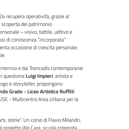
24 recupera operatività, grazie al
 scoperta del patrimonio
soriale – visivo, tattile, uditivo e
ssi di conoscenza “incorporata”
enta occasione di crescita personale,
le.
 Ventennio e dai Trencadís contemporanei
 in questione
Luigi Impieri
, artista e
ologo e storyteller, propongono
do Grado - Liceo Artistico Ruffilli
AUSE - Multicentro Area Urbana per la
rti, storie”. Un corso di Flavio Milandri,
 il progetto We Care, scuola integrata,