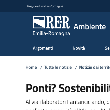
Vai al contenuto
Vai alla navigazione
Vai al footer
Regione Emilia-Romagna
Ambiente
Argomenti
Novità
Se
Home
Tutte le notizie
Notizie dai territ
/
/
Salta al contenuto
Ponti? Sostenibili
Al via i laboratori Fantariciclando, d