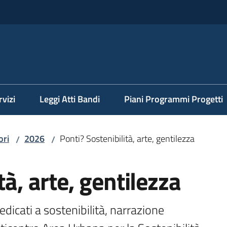
rvizi
Leggi Atti Bandi
Piani Programmi Progetti
ori
2026
Ponti? Sostenibilità, arte, gentilezza
/
/
tà, arte, gentilezza
edicati a sostenibilità, narrazione 