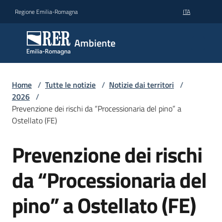
Vai al contenuto
Vai alla navigazione
Vai al footer
Regione Emilia-Romagna
ITA
Ambiente
Ambiente
Argomenti
Home
/
Tutte le notizie
/
Notizie dai territori
/
2026
/
Prevenzione dei rischi da “Processionaria del pino” a
Novità
Ostellato (FE)
Prevenzione dei rischi
Salta al contenuto
Servizi
da “Processionaria del
Leggi
Atti
pino” a Ostellato (FE)
Bandi