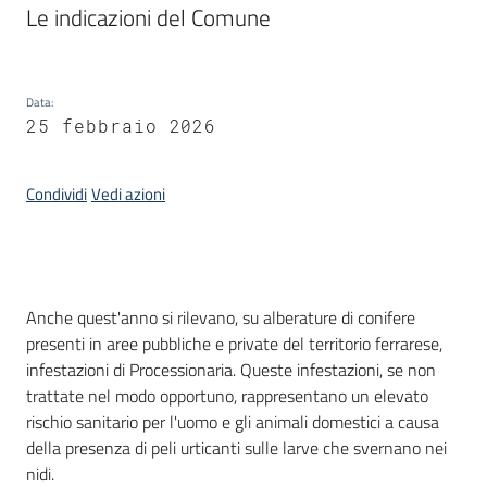
Le indicazioni del Comune
Piani
Programmi
Progetti
Data
:
25 febbraio 2026
Seguici
Condividi
Vedi azioni
su
Introduzione
Anche quest'anno si rilevano, su alberature di conifere
presenti in aree pubbliche e private del territorio ferrarese,
infestazioni di Processionaria. Queste infestazioni, se non
trattate nel modo opportuno, rappresentano un elevato
rischio sanitario per l'uomo e gli animali domestici a causa
della presenza di peli urticanti sulle larve che svernano nei
nidi.