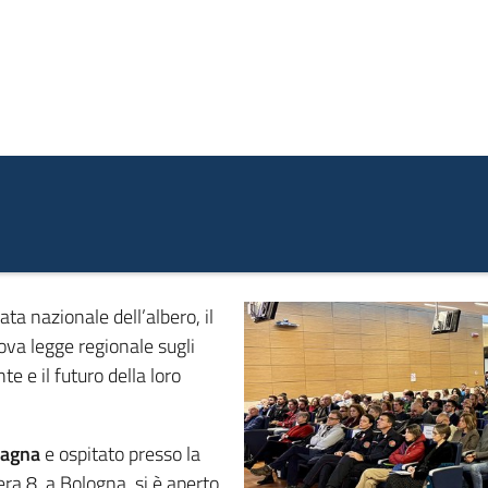
ta nazionale dell’albero, il
va legge regionale sugli
e e il futuro della loro
magna
e ospitato presso la
iera 8, a Bologna
, si è aperto