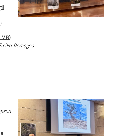
li
e
7 MB
)
e Emilia-Romagna
opean
he