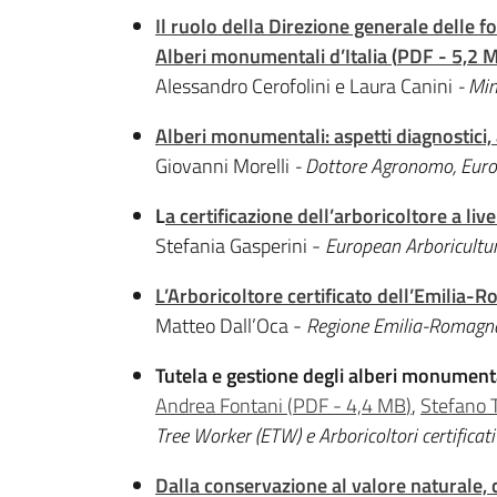
Il ruolo della Direzione generale delle fo
Alberi monumentali d’Italia
(
PDF
-
5,2 
Alessandro Cerofolini e Laura Canini
- Min
Alberi monumentali: aspetti diagnostici, 
Giovanni Morelli
- Dottore Agronomo, Europ
L
a certificazione dell’arboricoltore a liv
Stefania Gasperini -
European Arboricultur
L’Arboricoltore certificato dell’Emilia-
Matteo Dall’Oca -
Regione Emilia-Romagn
Tutela e gestione degli alberi monumenta
Andrea Fontani
(
PDF
-
4,4 MB
)
,
Stefano T
Tree Worker (ETW) e Arboricoltori certifica
Dalla conservazione al valore naturale,