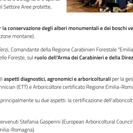
l Settore Aree protette,
r la conservazione degli alberi monumentali e dei boschi ve
le zone montane).
 Terzi, Comandante della Regione Carabinieri Forestale “Emili
elle Foreste, sul
ruolo dell'Arma dei Carabinieri e della Dire
li
aspetti diagnostici, agronomici e arboricolturali
per la ges
nician (ETT) e Arboricoltore certificato Regione Emilia-Rom
principalmente su due aspetti: la certificazione dell'alboricolto
ervenuti Stefania Gasperini (European Arboricoltural Council
Emilia-Romagna).