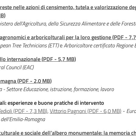
reste nelle azioni di censimento, tutela e valorizzazione deg
MB
)
istero dell’Agricoltura, della Sicurezza Alimentare e delle Forest
agronomici e arboricolturali per la loro gestione
(
PDF
-
7,
ean Tree Technicians (ETT)
e
Arboricoltore certificato Region
ello internazionale
(
PDF
-
5,7 MB
)
al Council (EAC)
Romagna
(
PDF
-
2,0 MB
)
a -
Settore Educazione, istruzione, formazione, lavoro
li: esperienze e buone pratiche di intervento
edioli
(
PDF
-
7,3 MB
)
,
Vittorio Pagnoni
(
PDF
-
6,0 MB
)
-
Eur
ti dell’Emilia-Romagna
 culturale e sociale dell’albero monumentale: la memoria c