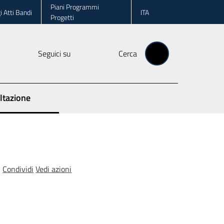
Piani Programmi
i Atti Bandi
ITA
Progetti
Seguici su
Cerca
ltazione
Condividi
Vedi azioni