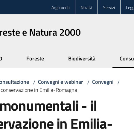
Argomenti
Novità
Servizi
Legg
oreste e Natura 2000
0
Foreste
Biodiversità
Consu
onsultazione
Convegni e webinar
Convegni
/
/
/
la conservazione in Emilia-Romagna
monumentali - il
ervazione in Emilia-