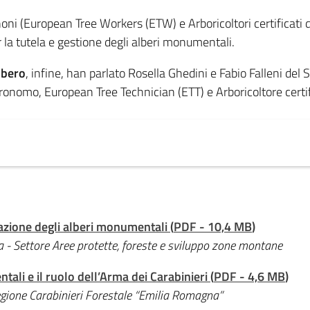
noni (European Tree Workers (ETW) e Arboricoltori certificati
 la tutela e gestione degli alberi monumentali.
albero
, infine, han parlato Rosella Ghedini e Fabio Falleni del
nomo, European Tree Technician (ETT) e Arboricoltore certi
azione degli alberi monumentali
(
PDF
-
10,4 MB
)
- Settore Aree protette, foreste e sviluppo zone montane
tali e il ruolo dell’Arma dei Carabinieri
(
PDF
-
4,6 MB
)
ione Carabinieri Forestale “Emilia Romagna”