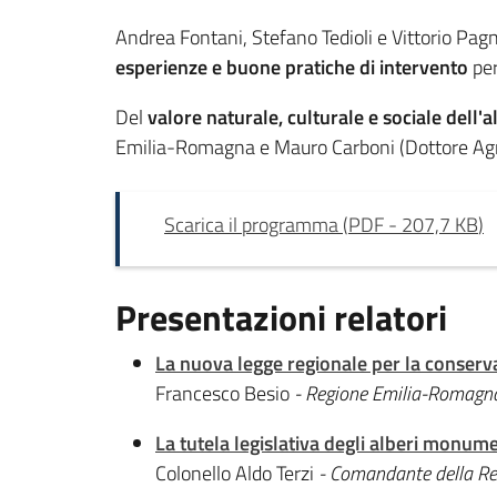
Andrea Fontani, Stefano Tedioli e Vittorio Pag
esperienze e buone pratiche di intervento
per
Del
valore naturale, culturale e sociale dell'
Emilia-Romagna e Mauro Carboni (Dottore Agro
Scarica il programma
(
PDF
-
207,7 KB
)
Presentazioni relatori
La nuova legge regionale per la conserv
Francesco Besio
- Regione Emilia-Romagna 
La tutela legislativa degli alberi monumen
Colonello Aldo Terzi
- Comandante della Reg