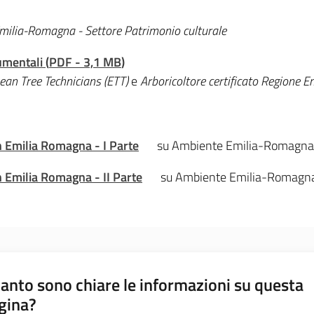
milia-Romagna - Settore Patrimonio culturale
umentali
(
PDF
-
3,1 MB
)
an Tree Technicians (ETT)
e
Arboricoltore certificato Regione 
n Emilia Romagna - I Parte
su Ambiente Emilia-Romagna
 Emilia Romagna - II Parte
su Ambiente Emilia-Romagn
anto sono chiare le informazioni su questa
gina?