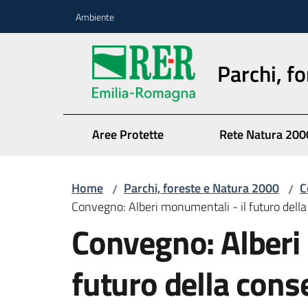
Vai al contenuto
Vai alla navigazione
Vai al footer
Ambiente
Parchi, f
Aree Protette
Rete Natura 200
Home
Parchi, foreste e Natura 2000
C
/
/
Convegno: Alberi monumentali - il futuro del
Convegno: Alberi 
futuro della cons