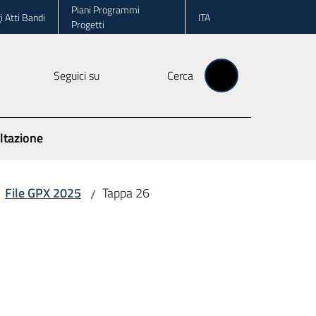
Piani Programmi
i Atti Bandi
ITA
Progetti
Seguici su
Cerca
ltazione
File GPX 2025
Tappa 26
/