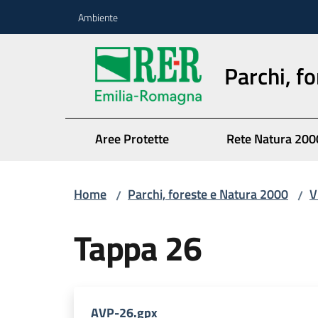
Vai al contenuto
Vai alla navigazione
Vai al footer
Ambiente
Parchi, f
Aree Protette
Rete Natura 200
Home
Parchi, foreste e Natura 2000
V
/
/
Tappa 26
AVP-26.gpx