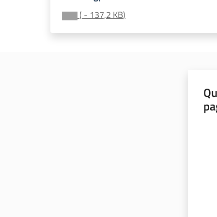
(
-
137,2 KB
)
Qu
pa
Valut