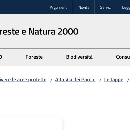
Argomenti
Novità
Servizi
Legg
oreste e Natura 2000
0
Foreste
Biodiversità
Consu
ivere le aree protette
Alta Via dei Parchi
Le tappe
/
/
/