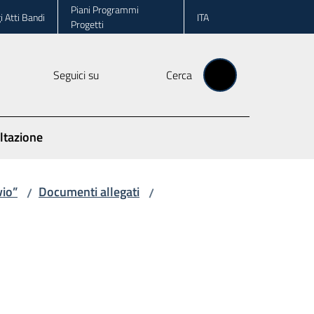
Piani Programmi
i Atti Bandi
ITA
Progetti
Seguici su
Cerca
ltazione
vio”
Documenti allegati
/
/