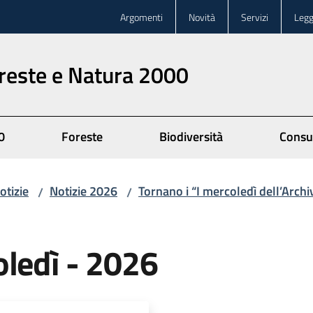
Argomenti
Novità
Servizi
Legg
oreste e Natura 2000
0
Foreste
Biodiversità
Consu
otizie
Notizie 2026
Tornano i “I mercoledì dell’Archi
/
/
oledì - 2026