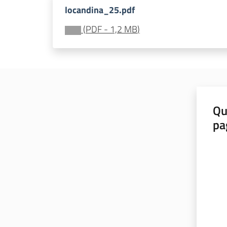
locandina_25.pdf
(
PDF
-
1,2 MB
)
Qu
pa
Valut