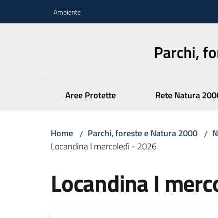
Vai al contenuto
Vai alla navigazione
Vai al footer
Ambiente
Parchi, f
Aree Protette
Rete Natura 200
Home
Parchi, foreste e Natura 2000
N
/
/
Locandina I mercoledì - 2026
Locandina I merc