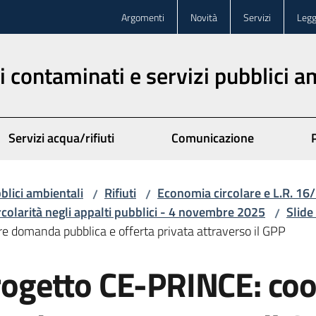
Argomenti
Novità
Servizi
Legg
iti contaminati e servizi pubblici 
Servizi acqua/rifiuti
Comunicazione
bblici ambientali
Rifiuti
Economia circolare e L.R. 16
/
/
 circolarità negli appalti pubblici - 4 novembre 2025
Slide
/
re domanda pubblica e offerta privata attraverso il GPP
 progetto CE-PRINCE: c