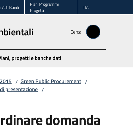
Piani Programmi
i Atti Bandi
ITA
Progetti
ambientali
Cerca
Piani, progetti e banche dati
/2015
Green Public Procurement
/
/
 di presentazione
/
oordinare domanda