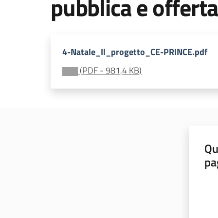
pubblica e offerta
4-Natale_Il_progetto_CE-PRINCE.pdf
(
PDF
-
981,4 KB
)
Qu
pa
Valut