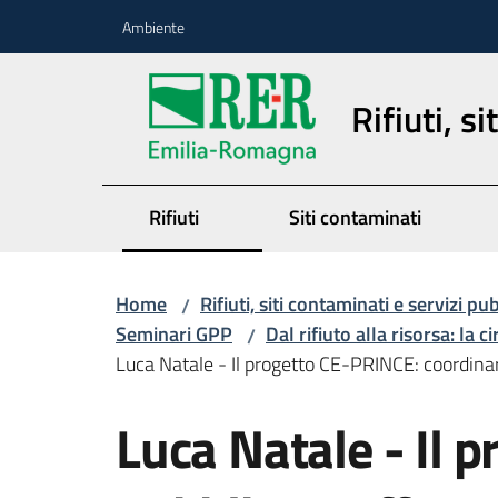
Vai al contenuto
Vai alla navigazione
Vai al footer
Ambiente
Rifiuti, s
Rifiuti
Siti contaminati
Home
Rifiuti, siti contaminati e servizi pu
/
Seminari GPP
Dal rifiuto alla risorsa: la
/
Luca Natale - Il progetto CE-PRINCE: coordina
Luca Natale - Il