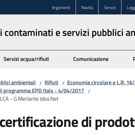
Argomenti
Novità
Servizi
Legg
iti contaminati e servizi pubblici 
Servizi acqua/rifiuti
Comunicazione
bblici ambientali
Rifiuti
Economia circolare e L.R. 16
/
/
e il programma EPD Italy - 4/04/2017
/
l LCA - G.Merlante Idea.Net
ertificazione di prodott