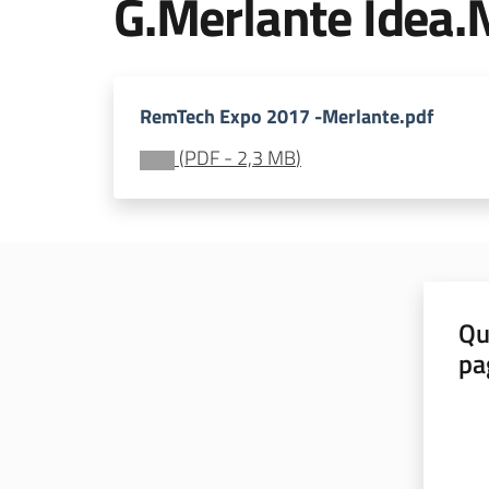
G.Merlante Idea.
RemTech Expo 2017 -Merlante.pdf
(
PDF
-
2,3 MB
)
Qu
pa
Valut