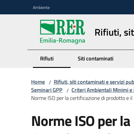
Vai al contenuto
Vai alla navigazione
Vai al footer
Ambiente
Rifiuti, s
Rifiuti
Siti contaminati
Home
Rifiuti, siti contaminati e servizi pu
/
Seminari GPP
Criteri Ambientali Minimi 
/
Norme ISO per la certificazione di prodotto e i
Norme ISO per la c