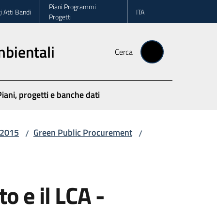
Piani Programmi
i Atti Bandi
ITA
Progetti
ambientali
Cerca
Piani, progetti e banche dati
/2015
Green Public Procurement
/
/
o e il LCA -