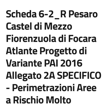
Documentazione
Scheda 6-2_R Pesaro
Castel di Mezzo
Comunicazione
Fiorenzuola di Focara
Atlante Progetto di
Variante PAI 2016
Ambiente
Allegato 2A SPECIFICO
Argomenti
- Perimetrazioni Aree
Novità
a Rischio Molto
Servizi