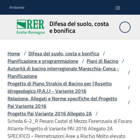
Vai al contenuto
Vai alla navigazione
Vai al footer
Ambiente
ITA
Difesa
Difesa del suolo, costa
del
e bonifica
suolo,
costa e
bonifica
Home
/
Difesa del suolo, costa e bonifica
/
Pianificazione e programmazione
/
Piani di Bacino
/
Autorità di bacino interregionale Marecchia-Conca -
/
Pianificazione
Pianificazione
Progetto di Piano Stralcio di Bacino per l'Assetto
/
e
Idrogeologico (P.A.I.) - Variante 2016
programmazione
Relazione, Allegati e Norme specifiche del Progetto
/
Pai Variante 2016
Progetto Pai Variante 2016 Allegato 2A
/
Temi
Scheda 6-2_R Pesaro Castel di Mezzo Fiorenzuola di Focara
Atlante Progetto di Variante PAI 2016 Allegato 2A
SPECIFICO - Perimetrazioni Aree a Rischio Molto elevato