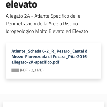
elevato
Leggi Atti Bandi
Allegato 2A - Atlante Specifico delle 
Perimetrazioni della Aree a Rischio 
Piani Programmi
Progetti
Atlante_Scheda 6-2_R_Pesaro_Castel di
Mezzo-Fiorenzuola di Focara_PVar2016-
allegato-2A-specifico.pdf
(
PDF
-
2,3 MB
)