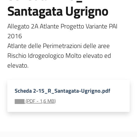
Santagata Ugrigno
Documentazione
Allegato 2A Atlante Progetto Variante PAI 
Comunicazione
2016

Atlante delle Perimetrazioni delle aree 
Rischio Idrogeologico Molto elevato ed 
elevato.
Ambiente
Scheda 2-15_R_Santagata-Ugrigno.pdf
Argomenti
(
PDF
-
1,6 MB
)
Novità
Servizi