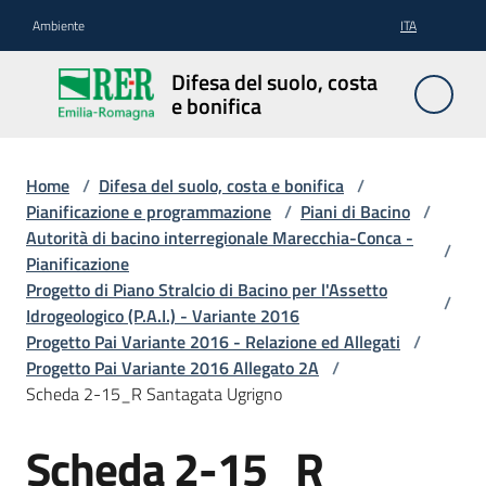
Vai al contenuto
Vai alla navigazione
Vai al footer
Ambiente
ITA
Difesa
Difesa del suolo, costa
del
e bonifica
suolo,
costa e
bonifica
Home
/
Difesa del suolo, costa e bonifica
/
Pianificazione e programmazione
/
Piani di Bacino
/
Autorità di bacino interregionale Marecchia-Conca -
/
Pianificazione
Pianificazione
Progetto di Piano Stralcio di Bacino per l'Assetto
/
e
Idrogeologico (P.A.I.) - Variante 2016
programmazione
Progetto Pai Variante 2016 - Relazione ed Allegati
/
Progetto Pai Variante 2016 Allegato 2A
/
Scheda 2-15_R Santagata Ugrigno
Temi
Scheda 2-15_R