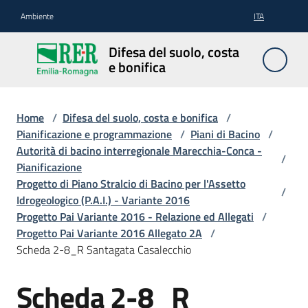
Vai al contenuto
Vai alla navigazione
Vai al footer
Ambiente
ITA
Difesa
Difesa del suolo, costa
del
e bonifica
suolo,
costa e
bonifica
Home
/
Difesa del suolo, costa e bonifica
/
Pianificazione e programmazione
/
Piani di Bacino
/
Autorità di bacino interregionale Marecchia-Conca -
/
Pianificazione
Pianificazione
Progetto di Piano Stralcio di Bacino per l'Assetto
/
e
Idrogeologico (P.A.I.) - Variante 2016
programmazione
Progetto Pai Variante 2016 - Relazione ed Allegati
/
Progetto Pai Variante 2016 Allegato 2A
/
Scheda 2-8_R Santagata Casalecchio
Temi
Scheda 2-8_R