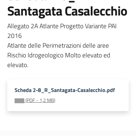
Santagata Casalecchio
Documentazione
Allegato 2A Atlante Progetto Variante PAI 
Comunicazione
2016

Atlante delle Perimetrazioni delle aree 
Rischio Idrogeologico Molto elevato ed 
elevato.
Ambiente
Scheda 2-8_R_Santagata-Casalecchio.pdf
Argomenti
(
PDF
-
1,2 MB
)
Novità
Servizi