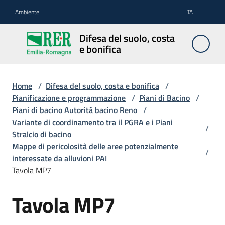
Vai al contenuto
Vai alla navigazione
Vai al footer
Ambiente
ITA
Difesa
Difesa del suolo, costa
del
e bonifica
suolo,
costa e
bonifica
Home
/
Difesa del suolo, costa e bonifica
/
Pianificazione e programmazione
/
Piani di Bacino
/
Piani di bacino Autorità bacino Reno
/
Variante di coordinamento tra il PGRA e i Piani
/
Pianificazione
Stralcio di bacino
e
Mappe di pericolosità delle aree potenzialmente
/
programmazione
interessate da alluvioni PAI
Tavola MP7
Temi
Tavola MP7