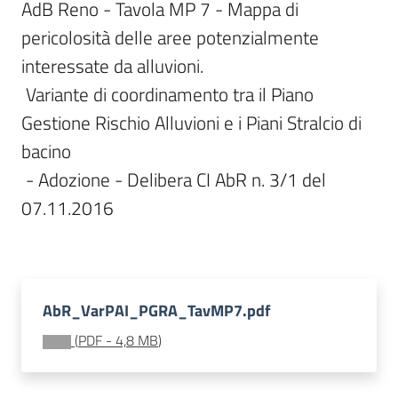
AdB Reno - Tavola MP 7 - Mappa di 
Documentazione
pericolosità delle aree potenzialmente 
interessate da alluvioni.

Comunicazione
 Variante di coordinamento tra il Piano 
Gestione Rischio Alluvioni e i Piani Stralcio di 
bacino

 - Adozione - Delibera CI AbR n. 3/1 del 
07.11.2016

Ambiente
Argomenti
AbR_VarPAI_PGRA_TavMP7.pdf
Novità
(
PDF
-
4,8 MB
)
Servizi