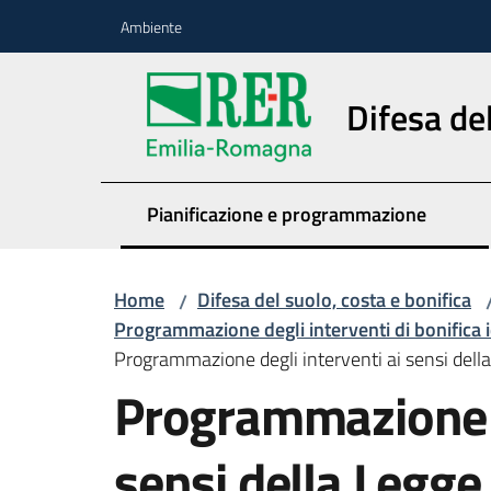
Vai al contenuto
Vai alla navigazione
Vai al footer
Ambiente
Difesa del
Pianificazione e programmazione
Home
Difesa del suolo, costa e bonifica
/
Programmazione degli interventi di bonifica i
Programmazione degli interventi ai sensi del
Programmazione d
sensi della Legg