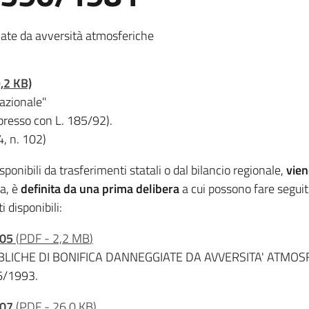
iate da avversità atmosferiche
,2 KB)
nazionale"
ppresso con L. 185/92).
, n. 102)
sponibili da trasferimenti statali o dal bilancio regionale,
vien
a, è
definita da una prima delibera
a cui possono fare seguito
 disponibili:
005
(
PDF
-
2,2 MB
)
BBLICHE DI BONIFICA DANNEGGIATE DA AVVERSITA' ATMO
6/1993.
007
(
PDF
-
26,0 KB
)