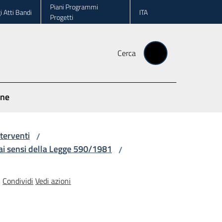
Piani Programmi
i Atti Bandi
ITA
Progetti
Cerca
one
terventi
/
ai sensi della Legge 590/1981
/
Condividi
Vedi azioni