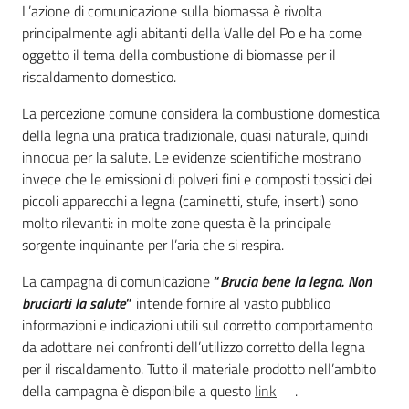
strumenti
L’azione di comunicazione sulla biomassa è rivolta
principalmente agli abitanti della Valle del Po e ha come
oggetto il tema della combustione di biomasse per il
riscaldamento domestico.
Normativa
La percezione comune considera la combustione domestica
della legna una pratica tradizionale, quasi naturale, quindi
innocua per la salute. Le evidenze scientifiche mostrano
invece che le emissioni di polveri fini e composti tossici dei
piccoli apparecchi a legna (caminetti, stufe, inserti) sono
molto rilevanti: in molte zone questa è la principale
Ambiente
sorgente inquinante per l’aria che si respira.
La campagna di comunicazione
“
Brucia bene la legna. Non
Argomenti
bruciarti la salute
”
intende fornire al vasto pubblico
informazioni e indicazioni utili sul corretto comportamento
Novità
da adottare nei confronti dell’utilizzo corretto della legna
per il riscaldamento. Tutto il materiale prodotto nell’ambito
Servizi
della campagna è disponibile a questo
link
.