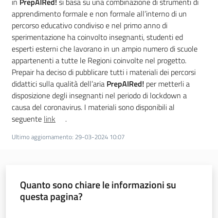
in
PrepAIRed!
si basa su una combinazione di strumenti di
apprendimento formale e non formale all’interno di un
percorso educativo condiviso e nel primo anno di
sperimentazione ha coinvolto insegnanti, studenti ed
esperti esterni che lavorano in un ampio numero di scuole
appartenenti a tutte le Regioni coinvolte nel progetto.
Prepair ha deciso di pubblicare tutti i materiali dei percorsi
didattici sulla qualità dell’aria
PrepAIRed!
per metterli a
disposizione degli insegnanti nel periodo di lockdown a
causa del coronavirus. I materiali sono disponibili al
seguente
link
.
Ultimo aggiornamento
:
29-03-2024 10:07
Quanto sono chiare le informazioni su
questa pagina?
Valuta da 1 a 5 stelle