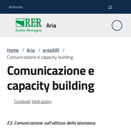
Vai al contenuto
Vai alla navigazione
Vai al footer
Ambiente
ITA
Aria
Aria
PAIR
Home
/
Aria
/
prepAIR
/
2030
Comunicazione e capacity building
Comunicazione e
Emissioni
capacity building
in
atmosfera
Condividi
Vedi azioni
prepAIR
Menu selezionato
Servizi
E3. Comunicazione sull’utilizzo della biomassa
e