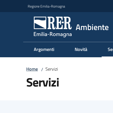
Vai al contenuto
Vai alla navigazione
Vai al footer
Regione Emilia-Romagna
Ambiente
Argomenti
Novità
Se
Me
Home
Servizi
/
Servizi