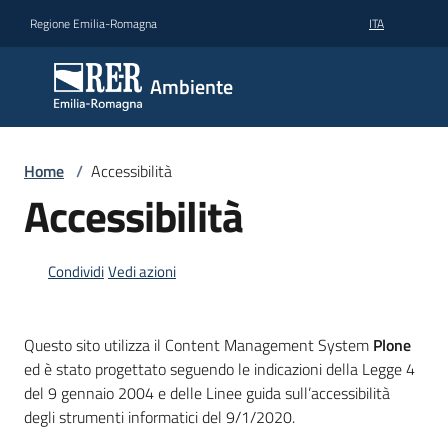
Vai al contenuto
Vai alla navigazione
Vai al footer
Regione Emilia-Romagna
ITA
Ambiente
Ambiente
Argomenti
Home
/
Accessibilità
Accessibilità
Novità
Condividi
Vedi azioni
Servizi
Questo sito utilizza il Content Management System
Plone
Leggi
ed è stato progettato seguendo le indicazioni della Legge 4
Atti
del 9 gennaio 2004 e delle Linee guida sull’accessibilità
Bandi
degli strumenti informatici del 9/1/2020.