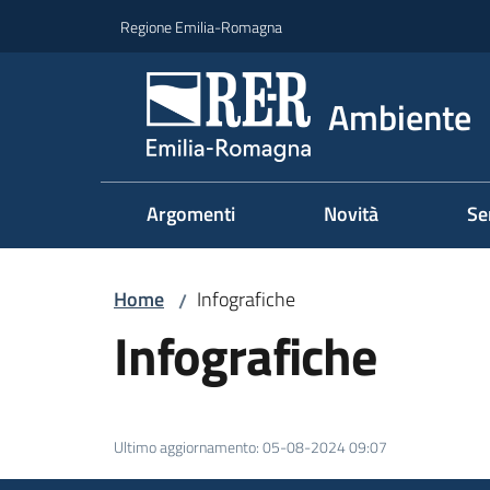
Vai al contenuto
Vai alla navigazione
Vai al footer
Regione Emilia-Romagna
Ambiente
Argomenti
Novità
Se
Home
Infografiche
/
Infografiche
Ultimo aggiornamento
:
05-08-2024 09:07