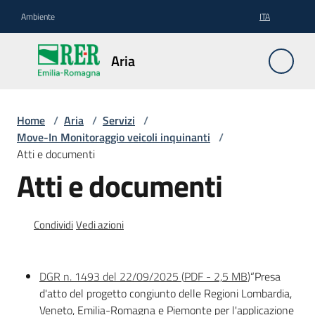
Vai al contenuto
Vai alla navigazione
Vai al footer
Ambiente
ITA
Aria
Aria
PAIR
Home
/
Aria
/
Servizi
/
2030
Move-In Monitoraggio veicoli inquinanti
/
Atti e documenti
Atti e documenti
Emissioni
in
atmosfera
Condividi
Vedi azioni
prepAIR
DGR n. 1493 del 22/09/2025
(
PDF
-
2,5 MB
)
“Presa
Servizi
d'atto del progetto congiunto delle Regioni Lombardia,
e
Veneto, Emilia-Romagna e Piemonte per l'applicazione