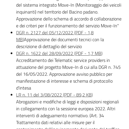
strumenti
del sistema integrato Move-In (Monitoraggio dei veicoli
inquinanti) nel territorio del Bacino padano.
Approvazione dello schema di accordo di collaborazione
Normativa
e dei criteri per il funzionamento del servizio Move-In"
DGR n. 2127 del 05/12/2022
(
PDF
-
1,8
MB
)
Approvazione dei documenti tecnici con la
descrizione di dettaglio del servizio
DGR n. 1622 del 28/09/2022
(
PDF
-
1,7 MB
)
Accreditamento dei Telematic service providers in
attuazione del progetto Move-In di cui alla DGR n. 745
Ambiente
del 16/05/2022. Approvazione avviso pubblico per
manifestazione di interesse e schema di protocollo
d'intesa
Argomenti
LR n. 11 del 3/08/2022
(
PDF
-
89,2 KB
)
Abrogazioni e modifiche di leggi e disposizioni regionali
Novità
in collegamento con la sessione europea 2022. Altri
interventi di adeguamento normativo. (Art. 34
Servizi
Trattamento dati relativi alle misure per il