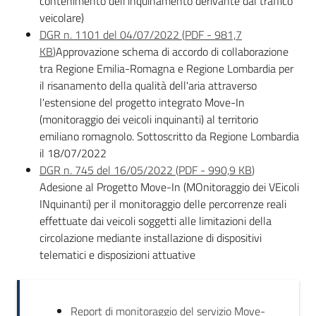
contenimento dell’inquinamento derivante dal traffico
Leggi Atti Bandi
veicolare)
DGR n. 1101 del 04/07/2022
(
PDF
-
981,7
KB
)
Approvazione schema di accordo di collaborazione
tra Regione Emilia-Romagna e Regione Lombardia per
Piani Programmi
il risanamento della qualità dell'aria attraverso
Progetti
l'estensione del progetto integrato Move-In
(monitoraggio dei veicoli inquinanti) al territorio
emiliano romagnolo. Sottoscritto da Regione Lombardia
il 18/07/2022
DGR n. 745 del 16/05/2022
(
PDF
-
990,9 KB
)
Adesione al Progetto Move-In (MOnitoraggio dei VEicoli
INquinanti) per il monitoraggio delle percorrenze reali
effettuate dai veicoli soggetti alle limitazioni della
circolazione mediante installazione di dispositivi
telematici e disposizioni attuative
Report di monitoraggio del servizio Move-