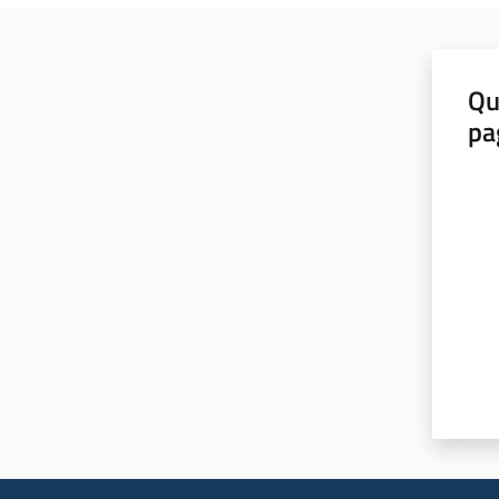
Qu
pa
Valut