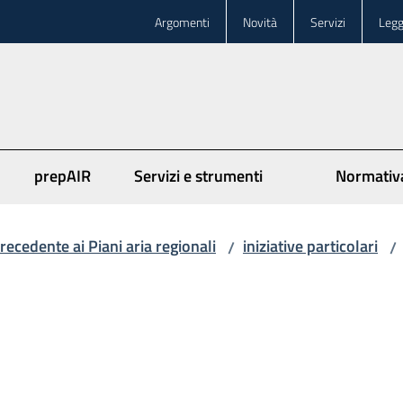
Argomenti
Novità
Servizi
Legg
prepAIR
Servizi e strumenti
Normativ
recedente ai Piani aria regionali
iniziative particolari
/
/