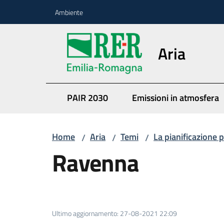
Vai al contenuto
Vai alla navigazione
Vai al footer
Ambiente
Aria
PAIR 2030
Emissioni in atmosfera
Home
Aria
Temi
La pianificazione p
/
/
/
Ravenna
Ultimo aggiornamento
:
27-08-2021 22:09