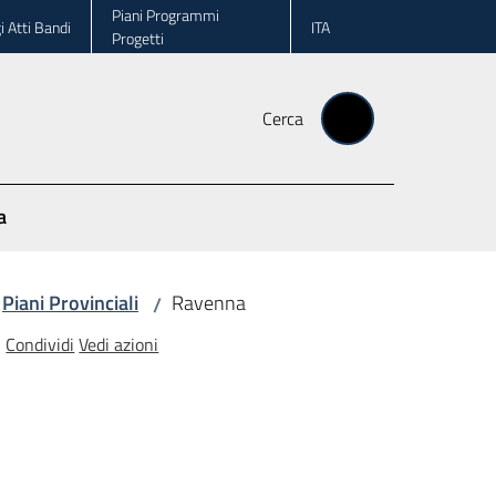
Piani Programmi
i Atti Bandi
ITA
Progetti
Cerca
a
Piani Provinciali
Ravenna
/
Condividi
Vedi azioni