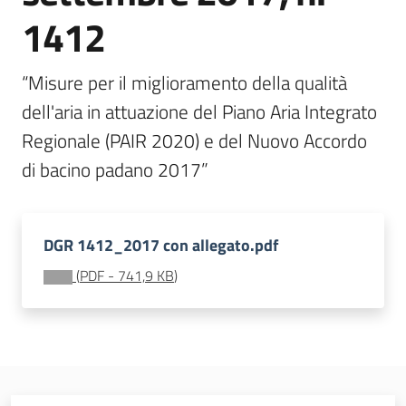
strumenti
1412
Normativa
“Misure per il miglioramento della qualità 
dell'aria in attuazione del Piano Aria Integrato 
Regionale (PAIR 2020) e del Nuovo Accordo 
di bacino padano 2017”
Ambiente
DGR 1412_2017 con allegato.pdf
(
PDF
-
741,9 KB
)
Argomenti
Novità
Servizi