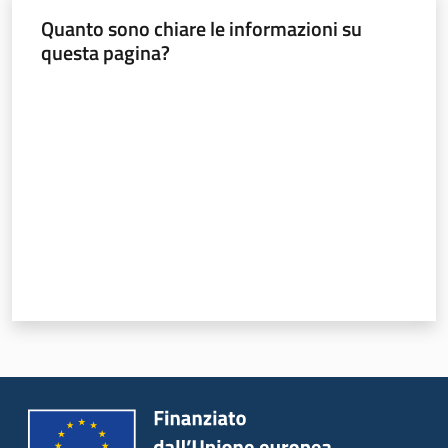
Leggi Atti Bandi
Quanto sono chiare le informazioni su
questa pagina?
Valuta da 1 a 5 stelle
Piani Programmi
Progetti