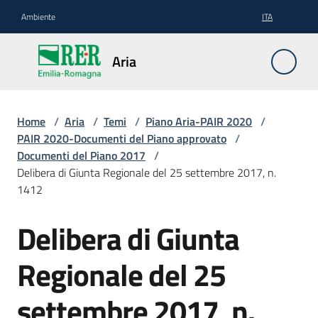
Vai al contenuto
Vai alla navigazione
Vai al footer
Ambiente
ITA
Aria
Aria
PAIR
Home
/
Aria
/
Temi
/
Piano Aria-PAIR 2020
/
2030
PAIR 2020-Documenti del Piano approvato
/
Documenti del Piano 2017
/
Delibera di Giunta Regionale del 25 settembre 2017, n.
Emissioni
1412
in
atmosfera
Delibera di Giunta
prepAIR
Regionale del 25
Servizi
settembre 2017, n.
e