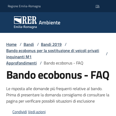
Vai al contenuto
Vai alla navigazione
Vai al footer
Regione Emilia-Romagna
ITA
Ambiente
Ambiente
Argomenti
Home
/
Bandi
/
Bandi 2019
/
Bando ecobonus per la sostituzione di veicoli privati
/
inquinanti M1
Novità
Approfondimenti
/
Bando ecobonus - FAQ
Bando ecobonus - FAQ
Servizi
Le risposta alle domande più frequenti relative al bando.
Prima di presentare la domanda consigliamo di consultare la
Leggi
pagina per verificare possibili situazioni di esclusione
Atti
Bandi
Condividi
Vedi azioni