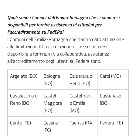
Piani
Programmi
Quali sono i Comuni dell'Emilia-Romagna che si sono resi
Progetti
disponibili per fornire assistenza ai cittadini per
l’accreditamento su FedERa?
I Comuni dell’Emilia-Romagna che hanno dato attuazione
alle limitazioni della circolazione e che si sono resi
Seguici
disponibile a fornire, in via collaborativa, assistenza
su
all'accreditamento degli utenti su Federa sono:
Argelato (BO)
Bologna
Calderara di
Carpi (MO)
(BO)
Reno (BO)
Casalecchio di
Castel
Castelfranc
Castenaso
Reno (BO)
Maggiore
o Emilia
(BO)
(BO)
(MO)
Cento (FE)
Cesena
Faenza (RA)
Ferrara (FE)
(FC)