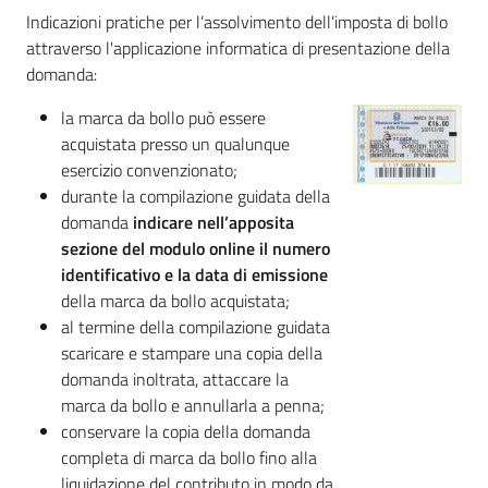
Indicazioni pratiche per l’assolvimento dell’imposta di bollo
Piani
attraverso l'applicazione informatica di presentazione della
Programmi
domanda:
Progetti
la marca da bollo può essere
acquistata presso un qualunque
esercizio convenzionato;
Seguici
durante la compilazione guidata della
su
domanda
indicare nell’apposita
sezione del modulo online il numero
identificativo e la data di emissione
della marca da bollo acquistata;
al termine della compilazione guidata
scaricare e stampare una copia della
domanda inoltrata, attaccare la
marca da bollo e annullarla a penna;
conservare la copia della domanda
completa di marca da bollo fino alla
liquidazione del contributo in modo da