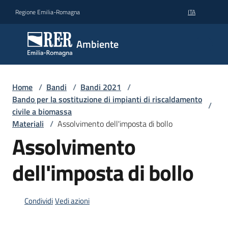
Vai al contenuto
Vai alla navigazione
Vai al footer
Regione Emilia-Romagna
ITA
Ambiente
Ambiente
Argomenti
Home
/
Bandi
/
Bandi 2021
/
Bando per la sostituzione di impianti di riscaldamento
/
civile a biomassa
Novità
Materiali
/
Assolvimento dell'imposta di bollo
Assolvimento
Servizi
dell'imposta di bollo
Leggi
Atti
Condividi
Vedi azioni
Bandi