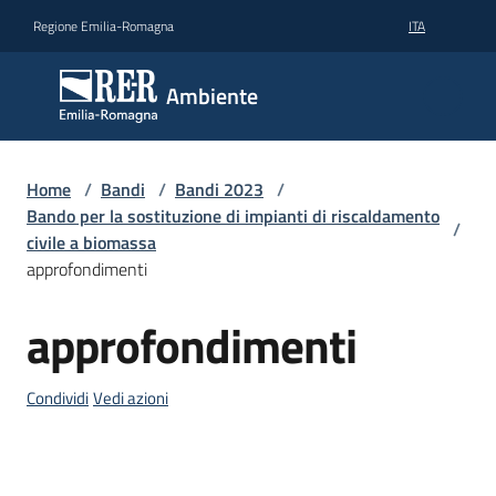
Vai al contenuto
Vai alla navigazione
Vai al footer
Regione Emilia-Romagna
ITA
Ambiente
Ambiente
Argomenti
Home
/
Bandi
/
Bandi 2023
/
Bando per la sostituzione di impianti di riscaldamento
/
civile a biomassa
Novità
approfondimenti
approfondimenti
Salta al contenuto
Servizi
Condividi
Vedi azioni
Leggi
Atti
Bandi