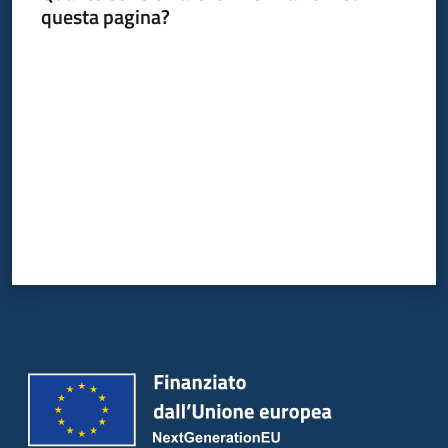
questa pagina?
Piani
Programmi
Valuta da 1 a 5 stelle
Progetti
Seguici
su