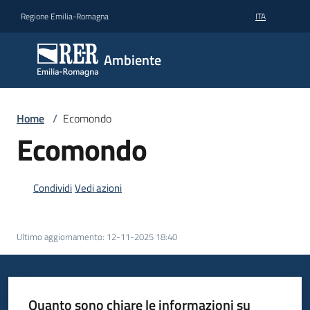
Vai al contenuto
Vai alla navigazione
Vai al footer
Regione Emilia-Romagna
ITA
Ambiente
Ambiente
Argomenti
Home
/
Ecomondo
Ecomondo
Novità
Condividi
Vedi azioni
Servizi
Ultimo aggiornamento
:
12-11-2025 18:40
Leggi
Atti
Bandi
Quanto sono chiare le informazioni su