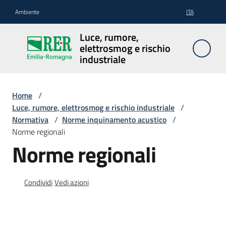
Vai al contenuto
Vai alla navigazione
Vai al footer
Ambiente
ITA
Luce,
Luce, rumore,
rumore,
elettrosmog e rischio
elettrosmog
industriale
e rischio
industriale
Home
/
Luce, rumore, elettrosmog e rischio industriale
/
Normativa
/
Norme inquinamento acustico
/
Inquinamento
Norme regionali
luminoso
Norme regionali
Inquinamento
acustico
Condividi
Vedi azioni
Inquinamento
elettromagnetico