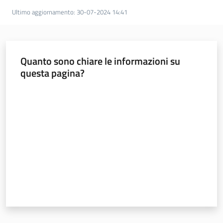
Ultimo aggiornamento
:
30-07-2024 14:41
Rischio
industriale
Quanto sono chiare le informazioni su
Normativa
questa pagina?
Menu selezionato
Valuta da 1 a 5 stelle
Ambiente
Argomenti
Novità
Servizi