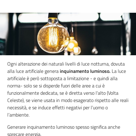
Rischio
industriale
Normativa
Ogni alterazione dei naturali livelli di luce notturna, dovuta
alla luce artificiale genera
inquinamento luminoso.
La luce
artificiale è
però sottoposta a limitazione - e quindi alla
Ambiente
norma- solo se si disperde fuori delle aree a cui è
funzionalmente dedicata, se è diretta verso l'alto (Volta
Argomenti
Celeste), se viene usata in modo esagerato rispetto alle reali
necessità, e se induce effetti negativi per l’uomo o
Novità
l’ambiente.
Generare inquinamento luminoso spesso significa anche
Servizi
sprecare energia.