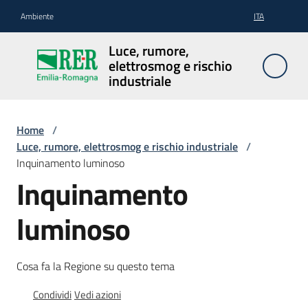
Vai al contenuto
Vai alla navigazione
Vai al footer
Ambiente
ITA
Luce,
Luce, rumore,
rumore,
elettrosmog e rischio
elettrosmog
industriale
e rischio
industriale
Home
/
Luce, rumore, elettrosmog e rischio industriale
/
Inquinamento luminoso
Inquinamento
Inquinamento
luminoso
Menu selezionato
luminoso
Inquinamento
acustico
Cosa fa la Regione su questo tema
Inquinamento
Condividi
Vedi azioni
elettromagnetico