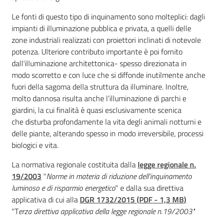
Leggi Atti Bandi
Le fonti di questo tipo di inquinamento sono molteplici: dagli
impianti di illuminazione pubblica e privata, a quelli delle
zone industriali realizzati con proiettori inclinati di notevole
potenza. Ulteriore contributo importante è poi fornito
Piani Programmi
dall'illuminazione architettonica- spesso direzionata in
Progetti
modo scorretto e con luce che si diffonde inutilmente anche
fuori della sagoma della struttura da illuminare. Inoltre,
molto dannosa risulta anche l’illuminazione di parchi e
giardini, la cui finalità è quasi esclusivamente scenica
che disturba profondamente la vita degli animali notturni e
delle piante, alterando spesso in modo irreversibile, processi
biologici e vita.
La normativa regionale costituita dalla
legge regionale n.
19/2003
"
Norme in materia di riduzione dell'inquinamento
luminoso e di risparmio energetico
" e dalla sua direttiva
applicativa di cui alla
DGR 1732/2015
(
PDF
-
1,3 MB
)
"T
erza direttiva applicativa della legge regionale n.19/2003"