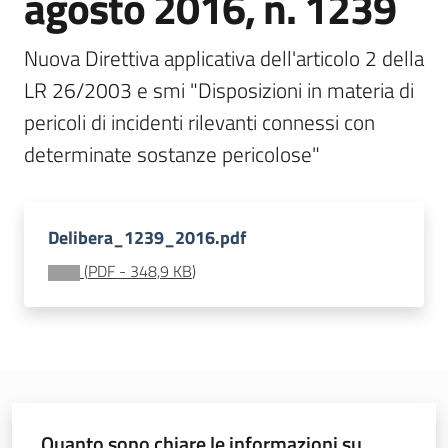
agosto 2016, n. 1239
Rischio
Nuova Direttiva applicativa dell'articolo 2 della 
industriale
LR 26/2003 e smi "Disposizioni in materia di 
pericoli di incidenti rilevanti connessi con 
Normativa
Menu selezionato
determinate sostanze pericolose" 
Delibera_1239_2016.pdf
Ambiente
(
PDF
-
348,9 KB
)
Argomenti
Novità
Servizi
Quanto sono chiare le informazioni su