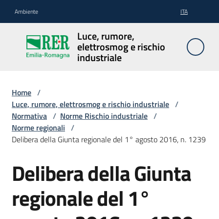
Vai al contenuto
Vai alla navigazione
Vai al footer
Ambiente
ITA
Luce,
Luce, rumore,
rumore,
elettrosmog e rischio
elettrosmog
industriale
e rischio
industriale
Home
/
Luce, rumore, elettrosmog e rischio industriale
/
Normativa
/
Norme Rischio industriale
/
Inquinamento
Norme regionali
/
luminoso
Delibera della Giunta regionale del 1° agosto 2016, n. 1239
Delibera della Giunta
Inquinamento
acustico
regionale del 1°
Inquinamento
elettromagnetico