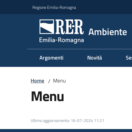
Vai al contenuto
Vai alla navigazione
Vai al footer
Regione Emilia-Romagna
Ambiente
Argomenti
Novità
Se
Home
Menu
/
Menu
Ultimo aggiornamento
:
16-07-2024 11:21