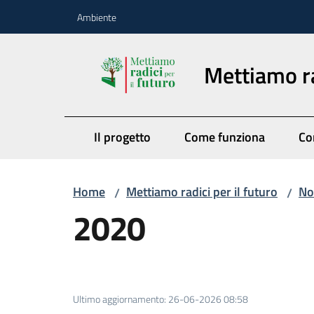
Vai al contenuto
Vai alla navigazione
Vai al footer
Ambiente
Mettiamo ra
Il progetto
Come funziona
Co
Home
Mettiamo radici per il futuro
No
/
/
2020
Ultimo aggiornamento
:
26-06-2026 08:58