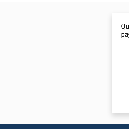
Qu
pa
Valut