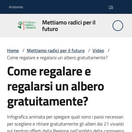
Vai al contenuto
Vai alla navigazione
Vai al footer
Ambiente
ITA
Mettiamo
Mettiamo radici per il
radici per
futuro
il futuro
Home
/
Mettiamo radici per il futuro
/
Video
/
Come regalare e regalarsi un albero gratuitamente?
Il
Come regalare e
progetto
regalarsi un albero
Come
funziona
gratuitamente?
Come
curare
Infografica animata per spiegare quali sono i passi necessari
gli
per scegliere e ritirare gratuitamente gli alberi dai 21 vivaisti
alberi
sul territori offerti dalla Regione nell'ambito della campagna