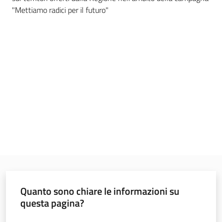
"Mettiamo radici per il futuro"
Comunicazione
Abaco
degli
alberi
Ambiente
Quanto sono chiare le informazioni su
questa pagina?
Argomenti
Valuta da 1 a 5 stelle