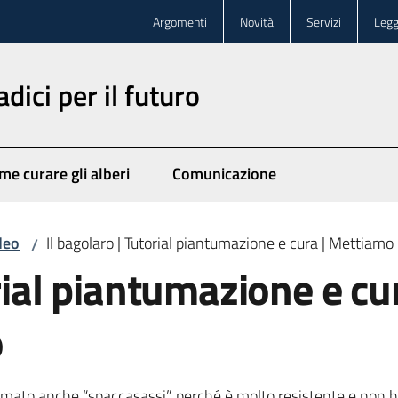
Argomenti
Novità
Servizi
Legg
dici per il futuro
me curare gli alberi
Comunicazione
deo
Il bagolaro | Tutorial piantumazione e cura | Mettiamo r
/
orial piantumazione e c
o
iamato anche “spaccasassi” perché è molto resistente e non ha