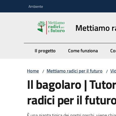
Vai al contenuto
Vai alla navigazione
Vai al footer
Ambiente
Mettiamo ra
Il progetto
Come funziona
Co
Home
Mettiamo radici per il futuro
Vi
/
/
Il bagolaro | Tut
radici per il futur
È una pianta tipica dei nostri parchi, viene ch