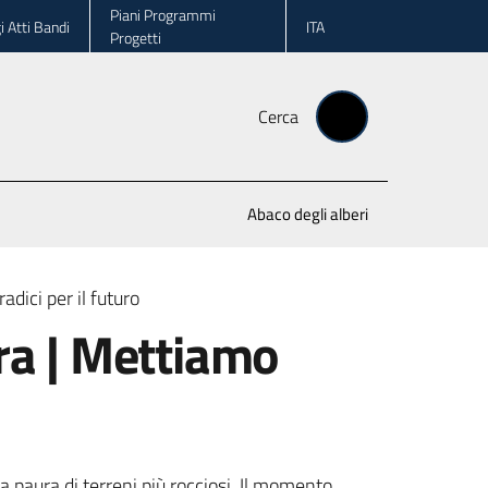
Piani Programmi
i Atti Bandi
ITA
Progetti
Cerca
Abaco degli alberi
adici per il futuro
ura | Mettiamo
 paura di terreni più rocciosi. Il momento