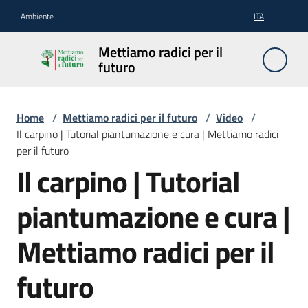
Vai al contenuto
Vai alla navigazione
Vai al footer
Ambiente
ITA
Mettiamo
Mettiamo radici per il
radici per
futuro
il futuro
Home
/
Mettiamo radici per il futuro
/
Video
/
Il carpino | Tutorial piantumazione e cura | Mettiamo radici
Il
per il futuro
progetto
Il carpino | Tutorial
Come
piantumazione e cura |
funziona
Mettiamo radici per il
Come
curare
futuro
gli
alberi