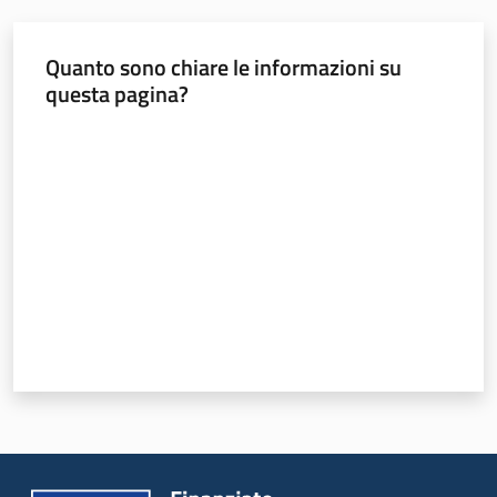
Novità
Quanto sono chiare le informazioni su
questa pagina?
Servizi
Valuta da 1 a 5 stelle
Leggi Atti Bandi
Piani Programmi
Progetti