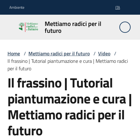
Vai al contenuto
Vai alla navigazione
Vai al footer
Ambiente
ITA
Mettiamo
Mettiamo radici per il
radici per
futuro
il futuro
Home
/
Mettiamo radici per il futuro
/
Video
/
Il frassino | Tutorial piantumazione e cura | Mettiamo radici
Il
per il futuro
progetto
Il frassino | Tutorial
Come
piantumazione e cura |
funziona
Mettiamo radici per il
Come
curare
futuro
gli
alberi