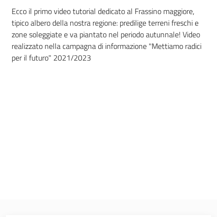
Ecco il primo video tutorial dedicato al Frassino maggiore,
Comunicazione
tipico albero della nostra regione: predilige terreni freschi e
zone soleggiate e va piantato nel periodo autunnale! Video
realizzato nella campagna di informazione "Mettiamo radici
per il futuro" 2021/2023
Abaco
degli
alberi
Ambiente
Argomenti