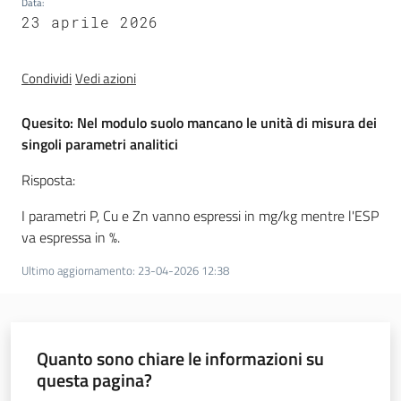
Data
:
23 aprile 2026
Presentare
Condividi
Vedi azioni
un'istanza
Quesito: Nel modulo suolo mancano le unità di misura dei
B
singoli parametri analitici
a
n
Risposta:
c
I parametri P, Cu e Zn vanno espressi in mg/kg mentre l'ESP
a
va espressa in %.
d
a
Ultimo aggiornamento
:
23-04-2026 12:38
t
i
V
I
Quanto sono chiare le informazioni su
A
questa pagina?
-