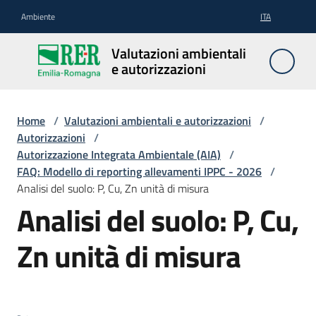
Vai al contenuto
Vai alla navigazione
Vai al footer
Ambiente
ITA
Valutazioni
Valutazioni ambientali
ambientali e
e autorizzazioni
autorizzazioni
Home
/
Valutazioni ambientali e autorizzazioni
/
Autorizzazioni
/
Valutazioni
Autorizzazione Integrata Ambientale (AIA)
/
ambientali
FAQ: Modello di reporting allevamenti IPPC - 2026
/
Analisi del suolo: P, Cu, Zn unità di misura
Analisi del suolo: P, Cu,
Salta al contenuto
Autorizzazioni
Zn unità di misura
Normativa
e
modulistica