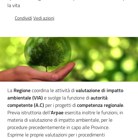
la vita
Condividi
Vedi azioni
Presentare
un'istanza
B
a
n
c
a
d
a
La
Regione
coordina le attività di
valutazione di impatto
t
ambientale (VIA)
e svolge la funzione di
autorità
i
competente (A.C)
per i progetti di
competenza regionale
.
V
Previa istruttoria dell'
Arpae
esercita inoltre le funzioni, in
I
materia di valutazione di impatto ambientale, per le
A
procedure precedentemente in capo alle Province.
-
Esprime le proprie valutazioni per i procedimenti