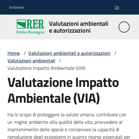
Vai al contenuto
Vai alla navigazione
Vai al footer
Ambiente
ITA
Valutazioni
Valutazioni ambientali
ambientali e
e autorizzazioni
autorizzazioni
Home
/
Valutazioni ambientali e autorizzazioni
/
Valutazioni ambientali
/
Valutazioni
Valutazione Impatto Ambientale (VIA)
ambientali
Valutazione Impatto
Ambientale (VIA)
Autorizzazioni
Ha lo scopo di proteggere la salute umana, contribuire con
Normativa
un miglior ambiente alla qualità della vita, provvedere al
e
mantenimento delle specie e conservare la capacità di
modulistica
riproduzione degli ecosistemi in quanto risorse essenziali per