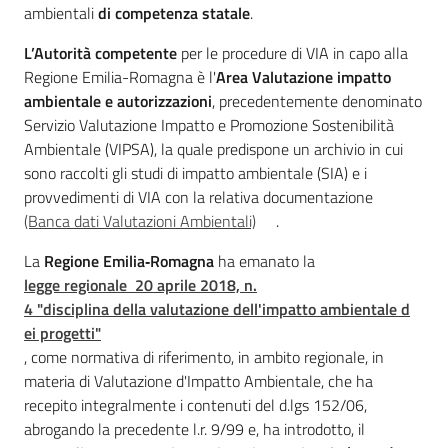
V
ambientali
di competenza statale
.
A
L’Autorità competente
per le procedure di VIA in capo alla
S
Regione Emilia-Romagna è l'
Area Valutazione impatto
ambientale e autorizzazioni
, precedentemente denominato
Servizio Valutazione Impatto e Promozione Sostenibilità
Ambientale (VIPSA), la quale predispone un archivio in cui
sono raccolti gli studi di impatto ambientale (SIA) e i
provvedimenti di VIA con la relativa documentazione
Ambiente
(Banca dati Valutazioni Ambientali)
.
La
Regione Emilia‐Romagna
ha emanato la
Argomenti
legge regionale 20 aprile 2018, n.
4 "disciplina della valutazione dell'impatto ambientale d
Novità
ei progetti"
, come normativa di riferimento, in ambito regionale, in
Servizi
materia di Valutazione d'Impatto Ambientale, che ha
recepito integralmente i contenuti del d.lgs 152/06,
Leggi Atti Bandi
abrogando la precedente l.r. 9/99 e, ha introdotto, il