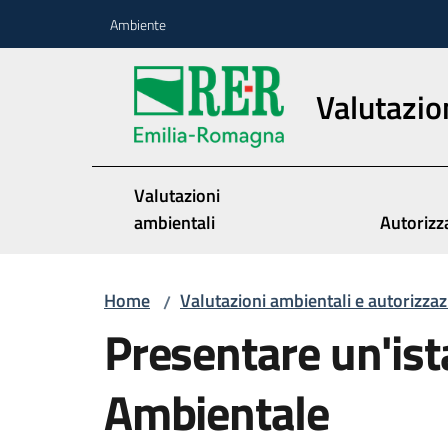
Vai al contenuto
Vai alla navigazione
Vai al footer
Ambiente
Valutazio
Valutazioni
ambientali
Autorizz
Home
Valutazioni ambientali e autorizzaz
/
Presentare un'ist
Ambientale