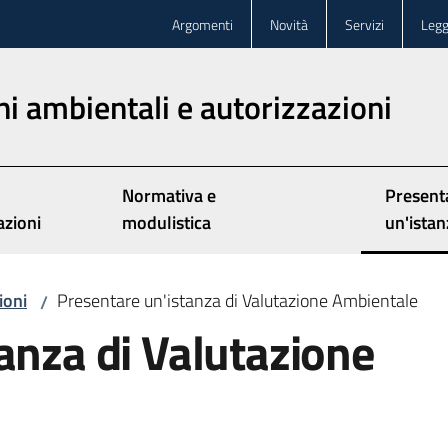
Argomenti
Novità
Servizi
Legg
ni ambientali e autorizzazioni
Normativa e
Present
Menu se
azioni
modulistica
un'istan
ioni
Presentare un'istanza di Valutazione Ambientale
/
anza di Valutazione