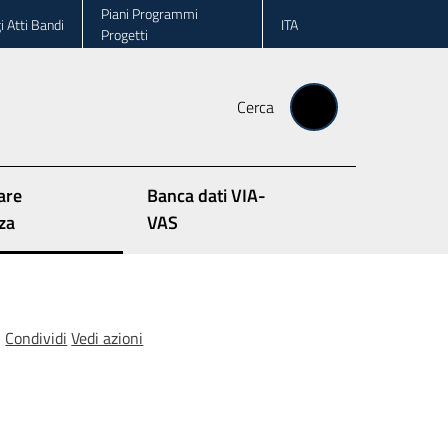
Piani Programmi
i Atti Bandi
ITA
Progetti
Cerca
are
Banca dati VIA-
lezionato
za
VAS
Condividi
Vedi azioni