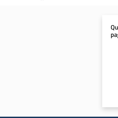
Qu
pa
Valut