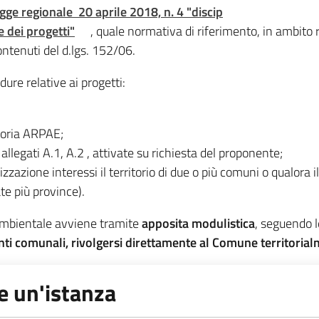
gge regionale 20 aprile 2018, n. 4 "discip
e dei progetti"
, quale normativa di riferimento, in ambito 
ntenuti del d.lgs. 152/06.
ure relative ai progetti:
toria ARPAE;
i allegati A.1, A.2 , attivate su richiesta del proponente;
lizzazione interessi il territorio di due o più comuni o qualora 
te più province).
 ambientale avviene tramite
apposita modulistica
, seguendo l
nti comunali, rivolgersi direttamente al Comune territoria
e un'istanza