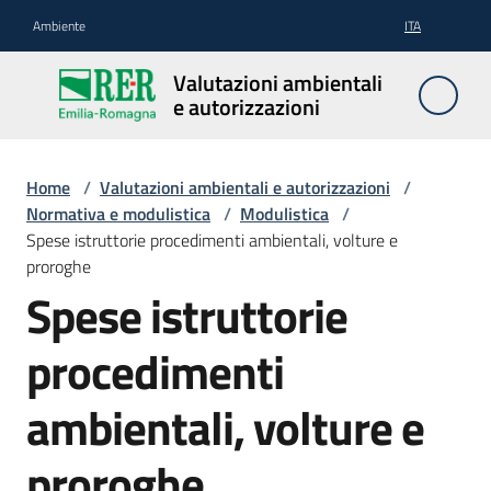
Vai al contenuto
Vai alla navigazione
Vai al footer
Ambiente
ITA
Valutazioni
Valutazioni ambientali
ambientali e
e autorizzazioni
autorizzazioni
Home
/
Valutazioni ambientali e autorizzazioni
/
Normativa e modulistica
/
Modulistica
/
Valutazioni
Spese istruttorie procedimenti ambientali, volture e
ambientali
proroghe
Spese istruttorie
Autorizzazioni
procedimenti
ambientali, volture e
Normativa
e
proroghe
modulistica