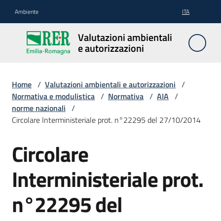
Vai al contenuto
Vai alla navigazione
Vai al footer
Ambiente
ITA
Valutazioni
Valutazioni ambientali
ambientali e
e autorizzazioni
autorizzazioni
Home
/
Valutazioni ambientali e autorizzazioni
/
Normativa e modulistica
/
Normativa
/
AIA
/
Valutazioni
norme nazionali
/
ambientali
Circolare Interministeriale prot. n°22295 del 27/10/2014
Circolare
Autorizzazioni
Interministeriale prot.
Normativa
n°22295 del
e
modulistica