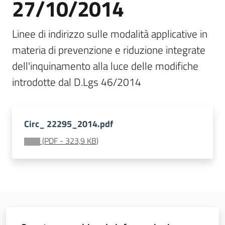
27/10/2014
Linee di indirizzo sulle modalità applicative in 
Presentare
un'istanza
materia di prevenzione e riduzione integrate 
dell'inquinamento alla luce delle modifiche 
B
a
n
c
a
Circ_ 22295_2014.pdf
d
(
PDF
-
323,9 KB
)
a
t
i
V
I
A
-