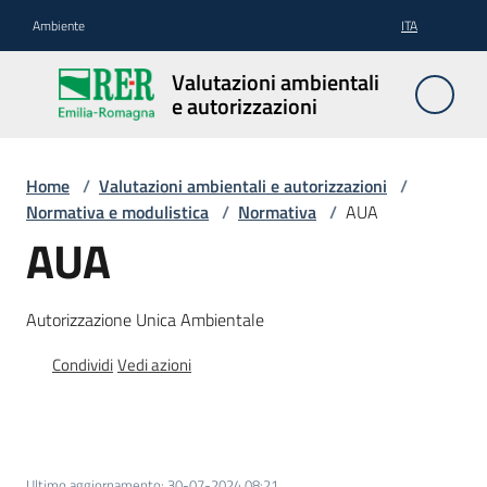
Vai al contenuto
Vai alla navigazione
Vai al footer
Ambiente
ITA
Valutazioni
Valutazioni ambientali
ambientali e
e autorizzazioni
autorizzazioni
Home
/
Valutazioni ambientali e autorizzazioni
/
Normativa e modulistica
/
Normativa
/
AUA
Valutazioni
AUA
ambientali
Autorizzazione Unica Ambientale
Autorizzazioni
Condividi
Vedi azioni
Normativa
e
modulistica
Ultimo aggiornamento
:
30-07-2024 08:21