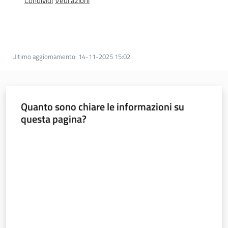
Condividi
Vedi azioni
Innovazione
Consultazione
Ultimo aggiornamento
:
14-11-2025 15:02
Seguici
Quanto sono chiare le informazioni su
su
questa pagina?
Valuta da 1 a 5 stelle
Ambiente