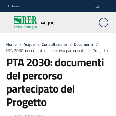
Vai al contenuto
Vai alla navigazione
Vai al footer
Ambiente
ITA
Acque
Acque
Pianificazione
Home
/
Acque
/
Consultazione
/
Documenti
/
PTA 2030: documenti del percorso partecipato del Progetto
PTA 2030: documenti
Contratti
del percorso
di
fiume
partecipato del
Progetto
Gestione