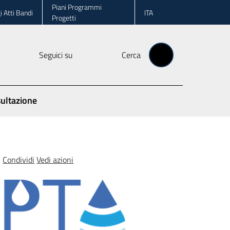
Piani Programmi
i Atti Bandi
ITA
Progetti
Seguici su
Cerca
ultazione
Condividi
Vedi azioni