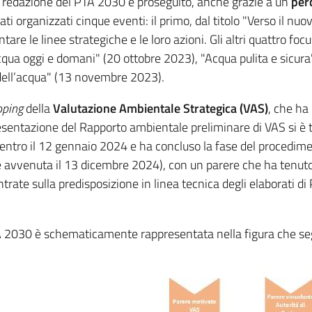
di redazione del PTA 2030 è proseguito, anche grazie a un
per
ti organizzati cinque eventi: il primo, dal titolo "Verso il nuo
are le linee strategiche e le loro azioni. Gli altri quattro foc
acqua oggi e domani" (20 ottobre 2023), "Acqua pulita e sicura
dell’acqua" (13 novembre 2023).
oping
della
Valutazione Ambientale Strategica (VAS)
, che ha
sentazione del Rapporto ambientale preliminare di VAS si è t
 entro il 12 gennaio 2024 e ha concluso la fase del procedime
 avvenuta il 13 dicembre 2024), con un parere che ha tenuto 
rate sulla predisposizione in linea tecnica degli elaborati di
TA 2030 è schematicamente rappresentata nella figura che se