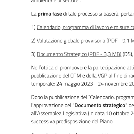
ambientale di settore”.
La
prima fase
di tale processo si baserà, pert
1)
Calendario, programma di lavoro e misure c
2)
Valutazione globale provvisoria
(
PDF
-
9,1 
3)
Documento Strategico
(
PDF
-
3,3 MB
)
(DS),
Nell’ottica di promuovere la
partecipazione att
pubblicazione del CPM e della VGP al fine di ra
temporale: 24 maggio 2023 - 24 novembre 2023),
Dopo la pubblicazione del “Calendario, programm
l'approvazione del "
Documento strategico
" d
all’Assemblea Legislativa (in data 10 ottobre 20
successiva predisposizione del Piano.