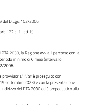
t a) del D.Lgs. 152/2006;
t. 122 c. 1, lett. b);
di PTA 2030, la Regione avvia il percorso con la
 periodo minimo di 6 mesi (intervallo
152/2006.
provvisoria”, l'
iter
è proseguito con
l 19 settembre 2023) e con la presentazione
di indirizzo del PTA 2030 ed è propedeutico alla