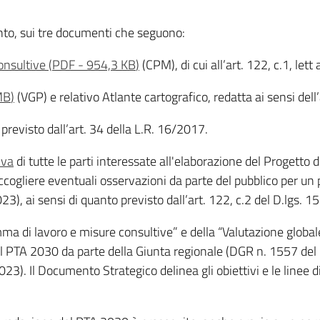
anto, sui tre documenti che seguono:
onsultive
(
PDF
-
954,3 KB
)
(CPM), di cui all’art. 122, c.1, let
MB
)
(VGP) e relativo Atlante cartografico, redatta ai sensi dell’ar
 previsto dall’art. 34 della L.R. 16/2017.
iva
di tutte le parti interessate all'elaborazione del Progetto 
ccogliere eventuali osservazioni da parte del pubblico per un
 ai sensi di quanto previsto dall’art. 122, c.2 del D.lgs. 
a di lavoro e misure consultive” e della “Valutazione globale 
el PTA 2030 da parte della Giunta regionale (DGR n. 1557 de
23). Il Documento Strategico delinea gli obiettivi e le linee 