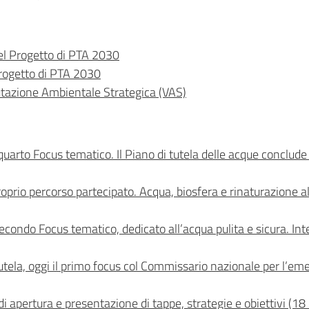
del Progetto di PTA 2030
rogetto di PTA 2030
utazione Ambientale Strategica (VAS)
 quarto Focus tematico. Il Piano di tutela delle acque conclud
 proprio percorso partecipato. Acqua, biosfera e rinaturazione
l secondo Focus tematico, dedicato all’acqua pulita e sicura. 
utela, oggi il primo focus col Commissario nazionale per l’em
i apertura e presentazione di tappe, strategie e obiettivi (1