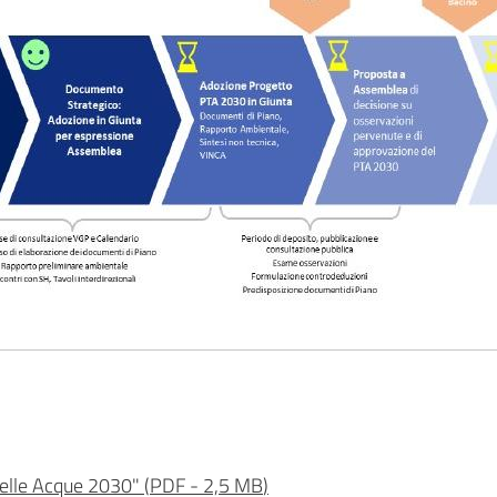
delle Acque 2030"
(
PDF
-
2,5 MB
)