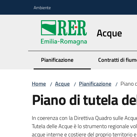
Vai al contenuto
Vai alla navigazione
Vai al footer
Ambiente
Acque
Pianificazione
Contratti di fium
Home
Acque
Pianificazione
Piano d
/
/
/
Piano di tutela d
In coerenza con la Direttiva Quadro sulle Acqu
Tutela delle Acque è lo strumento regionale volt
acque interne e costiere del proprio territorio