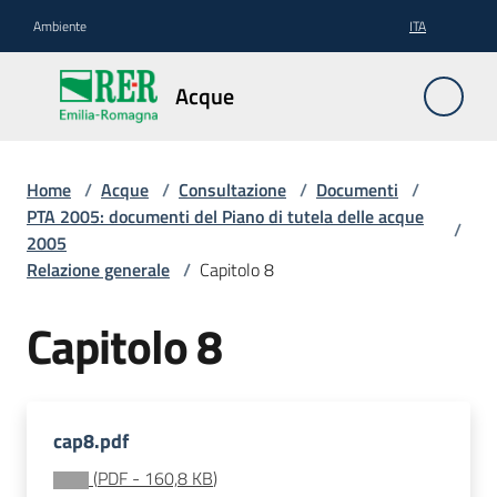
Vai al contenuto
Vai alla navigazione
Vai al footer
Ambiente
ITA
Acque
Acque
Pianificazione
Home
/
Acque
/
Consultazione
/
Documenti
/
PTA 2005: documenti del Piano di tutela delle acque
/
2005
Relazione generale
/
Capitolo 8
Contratti
di
Capitolo 8
fiume
Gestione
cap8.pdf
(
PDF
-
160,8 KB
)