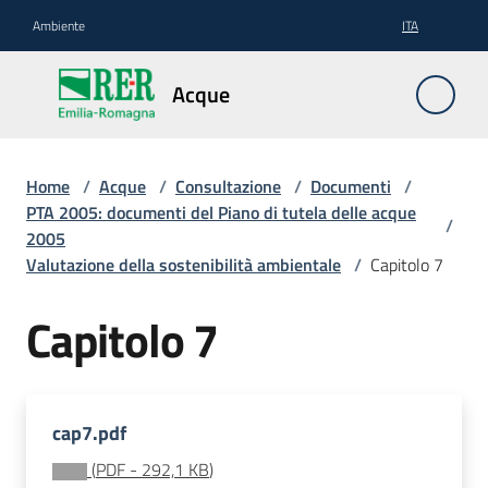
Vai al contenuto
Vai alla navigazione
Vai al footer
Ambiente
ITA
Acque
Acque
Pianificazione
Home
/
Acque
/
Consultazione
/
Documenti
/
PTA 2005: documenti del Piano di tutela delle acque
/
2005
Valutazione della sostenibilità ambientale
/
Capitolo 7
Contratti
di
Capitolo 7
fiume
Gestione
cap7.pdf
(
PDF
-
292,1 KB
)