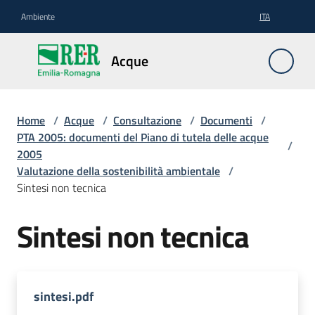
Vai al contenuto
Vai alla navigazione
Vai al footer
Ambiente
ITA
Acque
Acque
Pianificazione
Home
/
Acque
/
Consultazione
/
Documenti
/
PTA 2005: documenti del Piano di tutela delle acque
/
2005
Valutazione della sostenibilità ambientale
/
Contratti
Sintesi non tecnica
di
fiume
Sintesi non tecnica
Gestione
sintesi.pdf