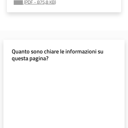
(
PDF
-
875,8 KB
)
Innovazione
Consultazione
Quanto sono chiare le informazioni su
questa pagina?
Seguici
su
Valuta da 1 a 5 stelle
Ambiente