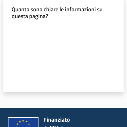
Innovazione
Quanto sono chiare le informazioni su
questa pagina?
Consultazione
Valuta da 1 a 5 stelle
Seguici
su
Ambiente