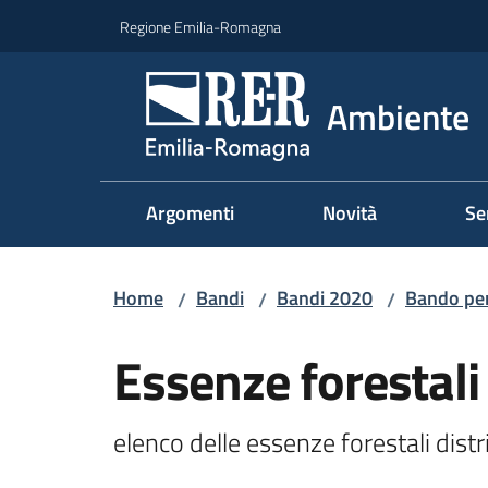
Vai al contenuto
Vai alla navigazione
Vai al footer
Regione Emilia-Romagna
Ambiente
Argomenti
Novità
Se
Home
Bandi
Bandi 2020
Bando per 
/
/
/
Essenze forestali
elenco delle essenze forestali distr