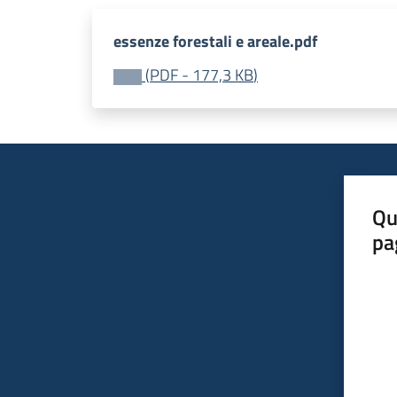
essenze forestali e areale.pdf
(
PDF
-
177,3 KB
)
Qu
pa
Valut