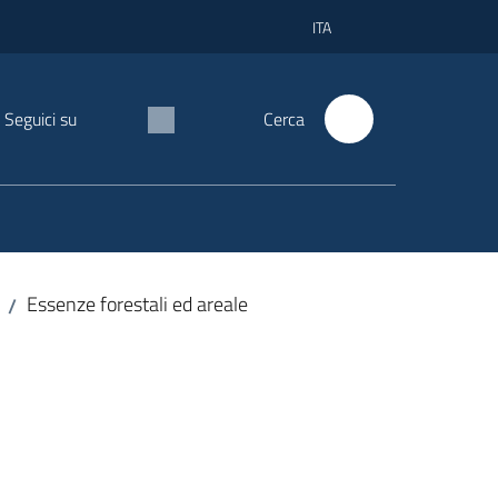
ITA
Seguici su
Cerca
Essenze forestali ed areale
/