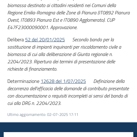
biomassa destinato ai cittadini residenti nei Comuni della
Piani
Regione Emilia-Romagna delle Zone di Pianura (IT0892 Pianura
Programmi
Ovest, IT0893 Pianura Est e IT0890 Agglomerato). CUP
Progetti
E47F23000090001. Approvazione.
Delibera
52 del 20/01/2025
Secondo bando per la
sostituzione di impianti inquinanti per riscaldamento civile a
Seguici
biomassa di cui alla deliberazione di Giunta regionale n.
su
2204/2023. Ripertura dei termini di presentazione delle
richieste di finanziamento.
Determinazione
12628 del 1/07/2025
Definizione della
decorrenza dell'efficacia delle domande di contributo presentate
con documentazione o requisiti incompleti ai sensi del bando di
cui alla DRG n. 2204/2023
.
Ultimo aggiornamento
:
02-07-2025 17:11