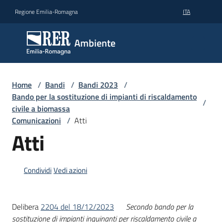
Vai al contenuto
Vai alla navigazione
Vai al footer
Regione Emilia-Romagna
ITA
Ambiente
Ambiente
Argomenti
Home
/
Bandi
/
Bandi 2023
/
Bando per la sostituzione di impianti di riscaldamento
/
civile a biomassa
Novità
Comunicazioni
/
Atti
Atti
Servizi
Condividi
Vedi azioni
Leggi
Atti
Bandi
Delibera
2204 del 18/12/2023
Secondo bando per la
sostituzione di impianti inquinanti per riscaldamento civile a