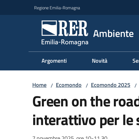
Vai al contenuto
Vai alla navigazione
Vai al footer
Regione Emilia-Romagna
Ambiente
Argomenti
Novità
Se
Home
Ecomondo
Ecomondo 2025
/
/
/
Green on the road
interattivo per le
7 novembre 2025, ore 10-11,30