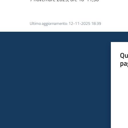
Ultimo aggiornamento
:
12-11-2025 18:39
Qu
pa
Valut